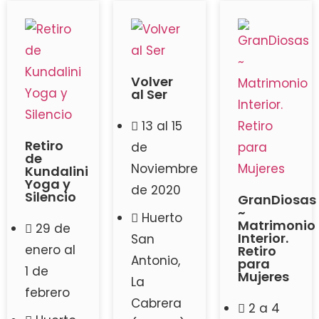
Volver
al Ser
13 al 15
Retiro
de
de
Noviembre
Kundalini
Yoga y
de 2020
Silencio
GranDiosas
~
Huerto
Matrimonio
29 de
Interior.
San
enero al
Retiro
Antonio,
para
1 de
Mujeres
La
febrero
Cabrera
2 a 4