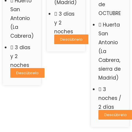
Huerto
(Madrid)
de
San
OCTUBRE
3 días
Antonio
y 2
Huerta
(La
noches
San
Cabrera)
Descúbrelo
Antonio
3 dias
(La
y 2
Cabrera,
noches
sierra de
Descúbrelo
Madrid)
3
noches /
2 días
Descúbrelo